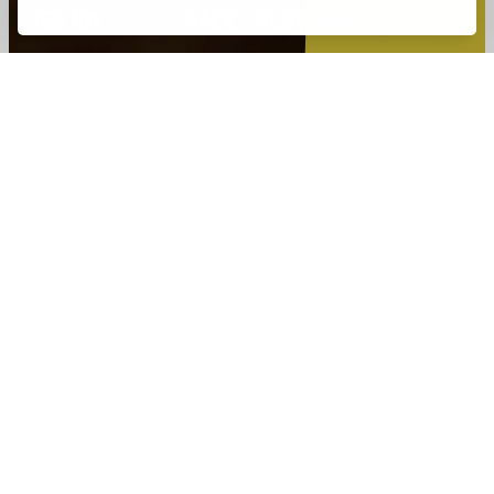
150 KM
RACE · SLOW RACE
01 / O EVENTO
DA NASCENTE
À FOZ:
UMA AVENTURA ÚNICA
AO LONGO DO RIO
CÁVADO.
O Transcávado BTT GPS é um evento de bicicleta todo-o-terreno
orientado por GPS que liga a nascente à foz do Rio Cávado, ao longo