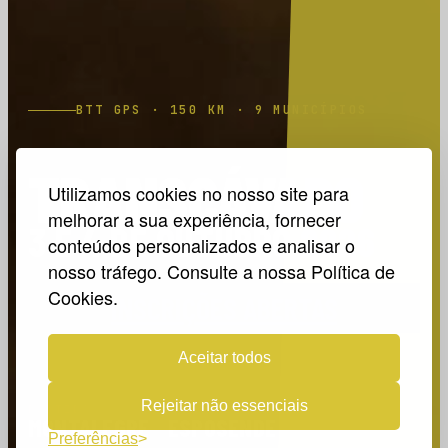
BTT GPS · 150 KM · 9 MUNICÍPIOS
TRANS
CÁVADO
Utilizamos cookies no nosso site para
melhorar a sua experiência, fornecer
3 E 4 DE OUTUBRO 2026
conteúdos personalizados e analisar o
nosso tráfego. Consulte a nossa Política de
Cookies.
INSCRIÇÕES ABERTAS
Aceitar todos
Rejeitar não essenciais
PARTIDA
CHEGADA
MONTALEGRE
ESPOSENDE
Preferências
DISTÂNCIA
MODALIDADES